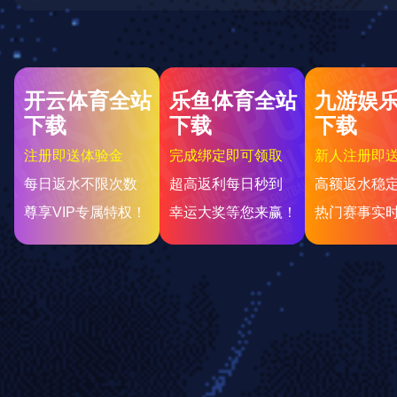
1、防守问
防守是篮球比赛中至
沟通与协作，这导致
向。
此外，火箭队的个人
破。这不仅反映出球
因此，加强防守训练
题，将很难在竞争激
2、进攻效
除了防守外，杨毅还
率却未能达到预期。