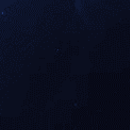
改变现状，就必须从根
的关注。只有正视问题
困境之覆辙。
下一篇：
德天空报道：丘库埃梅卡职业生涯至