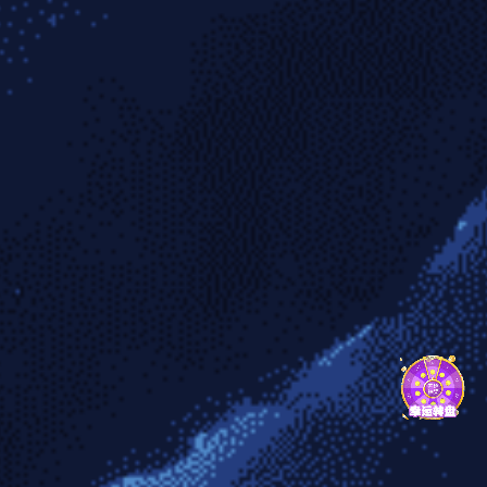
的状况让对手能够抓住
排来改善。
位来寻找最佳投篮机
展现出了良好的竞技状
个人发展，也连带造成
中的适应能力较弱，需
如果核心球员因伤缺
他们能更好地应对未来