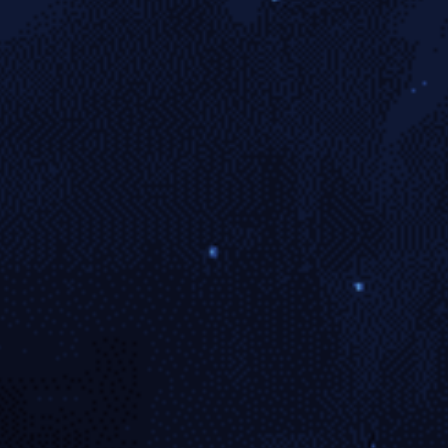
1.
马威复出状态火热替补出战20分钟高效贡献
2026-05-20
2.
帕金斯谈外籍球员职业化现象欧洲文班和卢
2026-07-29
3.
蒂格认为骑士复苏的关键在于重返的勒布朗
2026-06-16
4.
当机制无法理顺时，提升数值成为解决问题
2026-07-10
5.
劳塔罗社媒分享训练动态期待世界杯首战即
2026-07-25
6.
中超最新积分榜分析蓉城稳居榜首铜梁龙英
2026-05-13