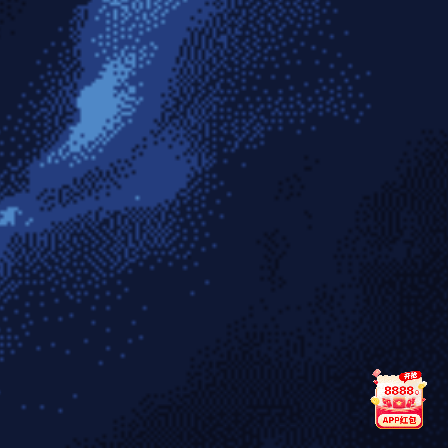
原有战术，不如根据实
制定战术计划，以提高
可能导致局势急转直
中保持优势。
标。而这一过程需要全
。
攻低效，再到球员状态