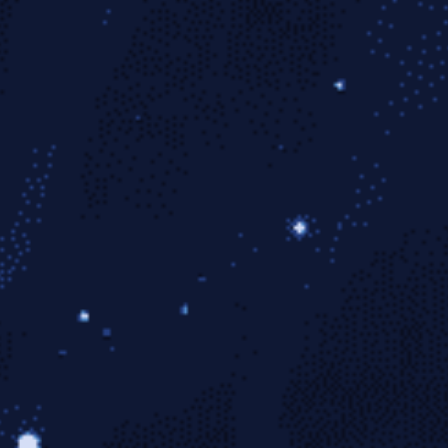
刻，火箭常常出现攻击无效或者选择错误投篮决策的问题。这样
进一步拉开比分差距。杨毅认为，这需要通过科学合理的战术安
靠明星球员单打独斗，更需要全队配合，通过快速传导和合理跑
整体实力至关重要。
态波动大
问题是球队内部球员状态起伏不定。在赛季初期，一些年轻球员
，他们似乎受到压力影响，表现逐渐下滑。这种起伏不仅影响了
往往源于心理素质的不成熟和经验不足。年轻球员在高强度比赛
将们的指导与支持。此外，伤病也是影响球员状态的重要因素，
团队竞技水平。
才的时候，要同时注重他们心理素质及抗压能力的发展，以便让