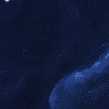
略需调整
策略也是火箭失利的重要原因之一。在当前情况下，与其固执于
突破。教练组需要认真分析每场比赛的数据，根据对手特点灵活
及轮换时间的把握也值得关注。在一些关键时刻，不恰当的人选
的教练应该具备敏锐洞察力和随机应变能力，以确保在激烈竞争
训并进行有效调整，才能帮助火箭队走出当前困境，实现更高目
努力，以形成良好的工作氛围与文化，从根本上推动球队的发展
火箭队失利原因的分析揭示了多个层面的问题。从防守不足到进