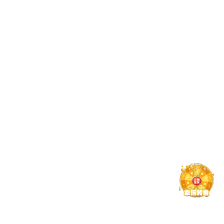
策略。如果某名球员不符合当前战术需求，即便其能
力出众，也难以获得上场机会。
其次，队内竞争激烈也是不可忽视的一环。在同位置
上，有其他表现更为突出的球员，使得杨瀚森不得不
屈居替补。此外，由于教练对于老将和新人的偏好不
同，这种竞争关系进一步加剧，使得年轻球员难以获
得稳定的位置。
最后，伤病问题亦是制约其出场机会的重要因素。从
近期来看，虽然杨瀚森并没有大伤，但小伤小病却频
繁出现，这直接影响到他的竞技状态。而这样的情况
无疑会让教练更加倾向于选择状态良好的其他球员，
从而形成恶性循环。
3、对球队及个人发展的影响