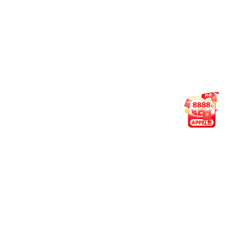
恶性循环。因此，如何走出这道困境，对于杨瀚森来
说至关重要。
4、未来可能的发展方向
为了改善目前状况，首先需要针对自身不足进行有针
对性的训练。例如，加强与其他队友之间的默契配
合，提高自己在特定战术中的适应能力，以便能够随
时迎接教练召唤。同时，还需保持身体健康，通过合
理饮食和科学训练来减轻受伤风险，为争取上场铺平
道路。
其次，可以考虑寻求外界支持。如请教前辈或专业人
士获取建议，通过心理疏导等方式增强自信心，以更
积极心态面对挑战。此外，与教练沟通也是非常重要
的一步，可以主动了解自己的不足之处并寻求改进方