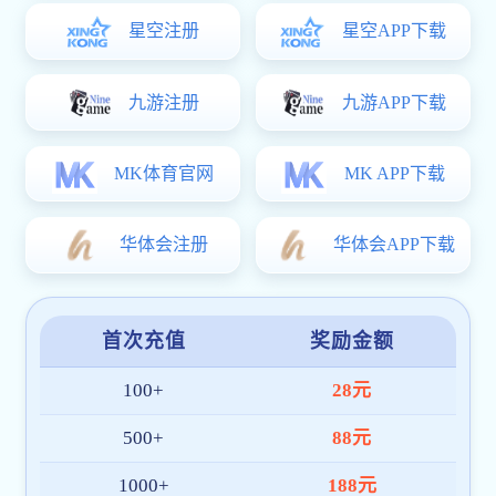
阿森纳官推祝贺阿尔特塔44
岁生日感谢他的执教贡献与付
出
2026-05-19 00:15
53 次阅读
首页
/
体育看点
本文主要围绕阿森纳足球俱乐部在社交媒体上祝贺主
教练米凯尔·阿尔特塔44岁生日的事件展开，强调了阿
尔特塔对球队的执教贡献与付出。通过四个方面进行
详细阐述，首先探讨了阿尔特塔的执教成就，其次分
析了他在球员发展上的影响，再者讨论了他对球队文
化的塑造，最后总结了他的战术理念和未来展望。文
章旨在全面展示阿尔特塔作为一位优秀教练所带来的